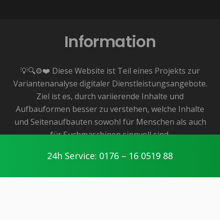
Information
💡🔍⚙️❤️ Diese Website ist Teil eines Projekts zur
Variantenanalyse digitaler Dienstleistungsangebote.
Ziel ist es, durch variierende Inhalte und
Aufbauformen besser zu verstehen, welche Inhalte
und Seitenaufbauten sowohl für Menschen als auch
für Suchmaschinen sinnvoll sind.
👉 Das zugrunde liegende Angebot ist dabei echt
24h Service: 0176 – 16 0519 88
und lokal verfügbar – in diesem Fall für die Region
Hannover.
Menschen im